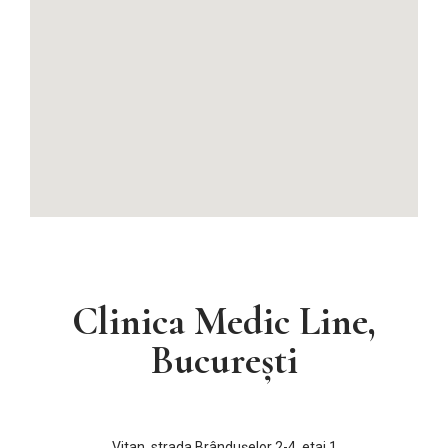
Clinica Medic Line,
București
Vitan, strada Brândușelor 2-4, etaj 1