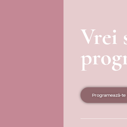
Vrei 
prog
Programează-te