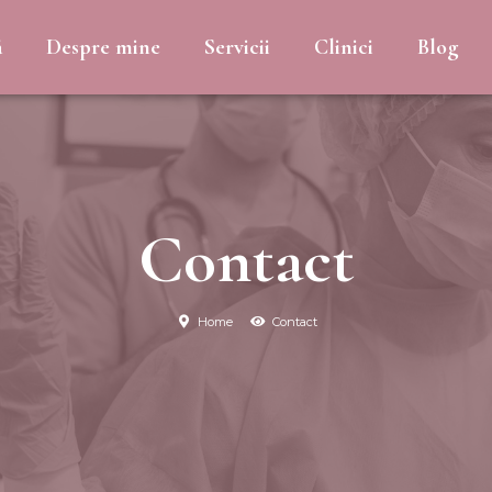
ă
Despre mine
Servicii
Clinici
Blog
Contact
Home
Contact