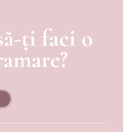
să-ți faci o
ramare?