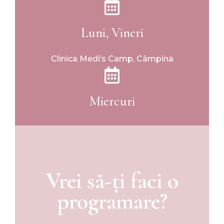
Luni, Vineri
Clinica Medi’s Camp, Câmpina
Miercuri
Vrei să-ți faci o
programare?