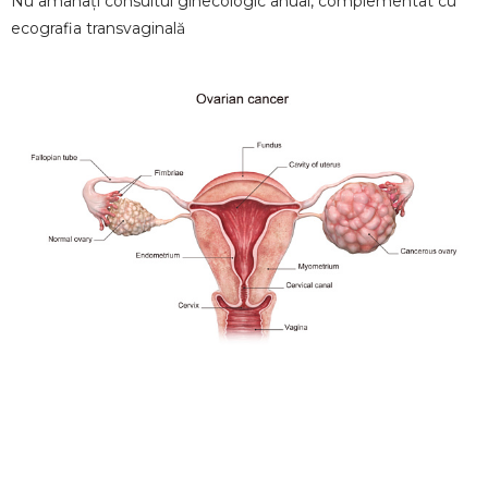
Nu amânați consultul ginecologic anual, complementat cu
ecografia transvaginală