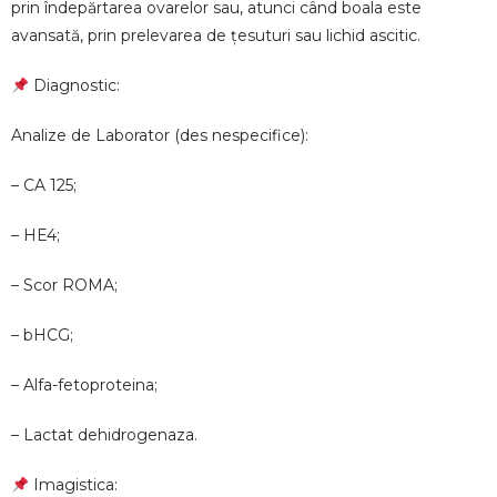
prin îndepărtarea ovarelor sau, atunci când boala este
avansată, prin prelevarea de țesuturi sau lichid ascitic.
Diagnostic:
Analize de Laborator (des nespecifice):
– CA 125;
– HE4;
– Scor ROMA;
– bHCG;
– Alfa-fetoproteina;
– Lactat dehidrogenaza.
Imagistica: