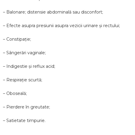
– Balonare; distensie abdominală sau disconfort;
– Efecte asupra presiunii asupra vezicii urinare și rectului;
– Constipație;
– Sângerări vaginale;
– Indigestie și reflux acid;
– Respirație scurtă;
– Oboseală;
– Pierdere în greutate;
– Satietate timpurie.