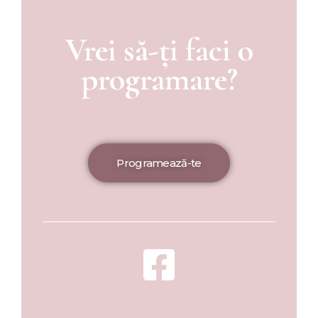
Vrei să-ți faci o
programare?
Programează-te